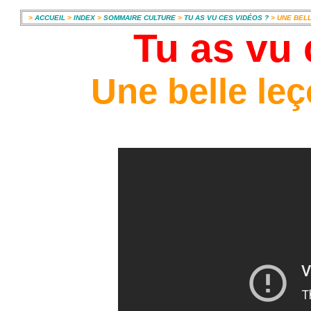
>
ACCUEIL
>
INDEX
>
SOMMAIRE CULTURE
>
TU AS VU CES VIDÉOS ?
> UNE BELL
Tu as vu 
Une belle leç