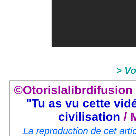
> Vo
©Otorislalibrdifusion
"Tu as vu cette vid
civilisation
/ 
La reproduction de cet arti